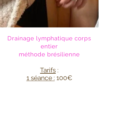
Drainage lymphatique corps
entier
méthode brésilienne
Tarifs
:
1 séance :
100€
cure de 6 séances
: 550€
(Tarif préférentiel pour les personnes de
-20ans, les étudiants, les personnes de
+70ans : 65€ / 360€)
* la séance de
Drainage Lymphatique
du corps entier
d'une durée de