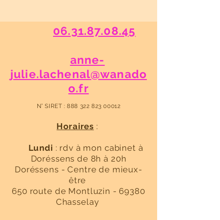
06.31.87.08.45
​
anne-
julie.lachenal@wanado
o.fr
N° SIRET :
888 322 823 00012
Horaires
:
Lundi
: rdv à mon cabinet à
Doréssens de 8h à 20h
Dorés
sens
- Centre de mieux-
être
650 route de Montluzin - 69380
Chasselay