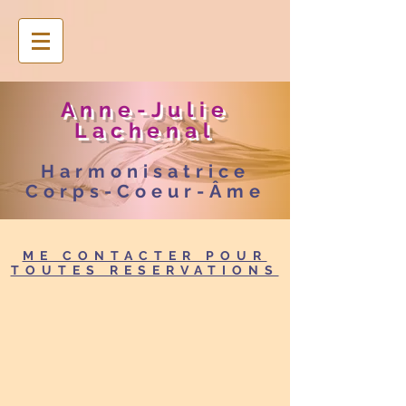
Anne-Julie
Lachenal
Harmonisatrice
Corps-Coeur-Âme
ME CONTACTER POUR
TOUTES RESERVATIONS